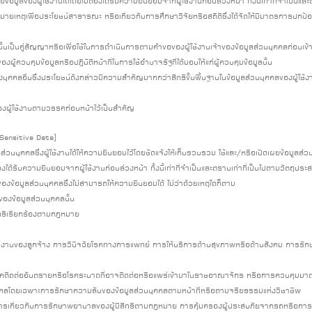
มูลของผู้ใช้งานได้โดยไม่ต้องได้รับความยินยอมจากผู้ใช้งานก่อนล่วงหน้า ทั้งนี้เท่าที่จำเป็นและตร
หมายเหตุเพื่อประโยชน์สาธารณะ หรือเกี่ยวกับการศึกษาวิจัยหรือสถิติซึ่งได้จัดให้มีมาตรการปกป้อ
ลนั้นเป็นคู่สัญญาหรือเพื่อใช้ในการดำเนินการตามคำขอของผู้ใช้งานเจ้าของข้อมูลส่วนบุคคลก่อนเข
ู้ควบคุมข้อมูลหรือปฏิบัติหน้าที่ในการใช้อำนาจรัฐที่ได้มอบให้แก่ผู้ควบคุมข้อมูลนั้น
คคลอื่นซึ่งประโยชน์ดังกล่าวมีความสำคัญมากกว่าสิทธิขั้นพื้นฐานในข้อมูลส่วนบุคคลของผู้ใช้งา
ของผู้ใช้งานตามวรรคก่อนหน้าไว้เป็นสำคัญ
(Sensitive Data)
นบุคคลซึ่งผู้ใช้งานได้ให้ความยินยอมไว้โดยชัดแจ้งให้เก็บรวบรวม ใช้และ/หรือเปิดเผยข้อมูลส่
ด้รับความยินยอมจากผู้ใช้งานก่อนล่วงหน้า ทั้งนี้เท่าที่จำเป็นและตราบเท่าที่เป็นไปตามวัตถุประสงค
ของข้อมูลส่วนบุคคลซึ่งไม่สามารถให้ความยินยอมได้ ไม่ว่าด้วยเหตุใดก็ตาม
ของข้อมูลส่วนบุคคลนั้น
งสิทธิเรียกร้องตามกฎหมาย
านของลูกจ้าง การวินิจฉัยโรคทางการแพทย์ การให้บริการด้านสุขภาพหรือด้านสังคม การรั
ิดต่ออันตรายหรือโรคระบาดที่อาจติดต่อหรือแพร่เข้ามาในราชอาณาจักร หรือการควบคุมมาตรฐ
วนบุคคลโดยเฉพาะการรักษาความลับของข้อมูลส่วนบุคคลตามหน้าที่หรือตามจริยธรรมแห่งวิชาชีพ
เกี่ยวกับการรักษาพยาบาลของผู้มีสิทธิตามกฎหมาย การคุ้มครองผู้ประสบภัยจากรถหรือการคุ้มค