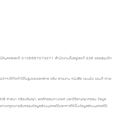
/
บียนนิติบุคคลเลขที่ 0105557073271 สำนักงานตั้งอยู่เลขที่ 235 ซอยสุขุมวิท
ละไม่ว่าจะได้จัดทำไว้ในรูปของเอกสาร แฟ้ม รายงาน หนังสือ แผนผัง แผนที่ ภาพ
ชื่อในลัทธิ ศาสนา หรือปรัชญา พฤติกรรมทางเพศ ประวัติอาชญากรรม ข้อมูล
มกฎหมายคุ้มครองข้อมูลส่วนบุคคลได้ประกาศให้เป็นข้อมูลส่วนบุคคลที่มี