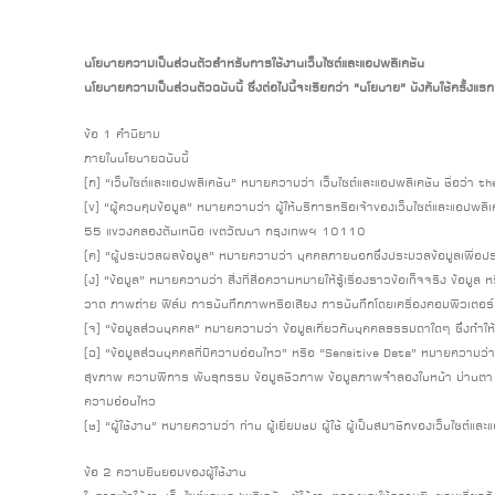
นโยบายความเป็นส่วนตัวสำหรับการใช้งานเว็บไซต์และแอปพลิเคชัน
นโยบายความเป็นส่วนตัวฉบับนี้ ซึ่งต่อไปนี้จะเรียกว่า “นโยบาย” บังคับใช้ครั้งแรก
ข้อ 1 คำนิยาม
ภายในนโยบายฉบับนี้
(ก) “เว็บไซต์และแอปพลิเคชัน” หมายความว่า เว็บไซต์และแอปพลิเคชัน ชื่อว่า t
(ข) “ผู้ควบคุมข้อมูล” หมายความว่า ผู้ให้บริการหรือเจ้าของเว็บไซต์และแอปพล
55 แขวงคลองตันเหนือ เขตวัฒนา กรุงเทพฯ 10110
(ค) “ผู้ประมวลผลข้อมูล” หมายความว่า บุคคลภายนอกซึ่งประมวลข้อมูลเพื่อปร
(ง) “ข้อมูล” หมายความว่า สิ่งที่สื่อความหมายให้รู้เรื่องราวข้อเท็จจริง ข้อม
วาด ภาพถ่าย ฟิล์ม การบันทึกภาพหรือเสียง การบันทึกโดยเครื่องคอมพิวเตอร์ โดยวิ
(จ) “ข้อมูลส่วนบุคคล” หมายความว่า ข้อมูลเกี่ยวกับบุคคลธรรมดาใดๆ ซึ่งทำให
(ฉ) “ข้อมูลส่วนบุคคลที่มีความอ่อนไหว” หรือ “Sensitive Data” หมายความว่า 
สุขภาพ ความพิการ พันธุกรรม ข้อมูลชีวภาพ ข้อมูลภาพจำลองใบหน้า ม่านตา หร
ความอ่อนไหว
(ช) “ผู้ใช้งาน” หมายความว่า ท่าน ผู้เยี่ยมชม ผู้ใช้ ผู้เป็นสมาชิกของเว็บไซต์แ
ข้อ 2 ความยินยอมของผู้ใช้งาน