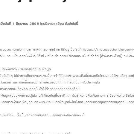
เมื่อวันที่ 1 มิถุนายน 2565 โดยมีรายละเอียด ดังต่อไปนี้
hetastethonglor (เดอะ เทสต์ ทองหล่อ) และมีที่อยู่เว็บไซต์ที่ https://thetastethonglor.com
ิเคชัน ตามนโยบายฉบับนี้ อันได้แก่ บริษัท ทำเลทอง ดีเวลลอปเม้นท์ จำกัด (สำนักงานใหญ่) ทะเ
ะโยชน์หรือในนามของผู้ควบคุมข้อมูล
ูล หรือสิ่งใดๆ ไม่ว่าการสื่อความหมายนั้นจะทำได้โดยสภาพของสิ่งนั้นเองหรือโดยผ่านวิธีการใดๆ แ
ธีการทางอิเล็กทรอนิกส์ หรือวิธีอื่นใดที่ทำให้สิ่งที่บันทึกไว้ปรากฏได้
้สามารถระบุตัวของบุคคลนั้นได้ไม่ว่าทางตรงหรือทางอ้อม
ข้อมูลส่วนบุคคลของผู้ใช้งานที่เกี่ยวกับเชื้อชาติ เผ่าพันธุ์ ความคิดเห็นทางการเมือง ความเ
ือลายนิ้วมือ ข้อมูลสหภาพแรงงาน หรือข้อมูลอื่นใดซึ่งคณะกรรมการคุ้มครองข้อมูลส่วนบุคคลตา
ละแอปพลิเคชัน ซึ่งเป็นเจ้าของข้อมูลส่วนบุคคลตามนโยบายฉบับนี้