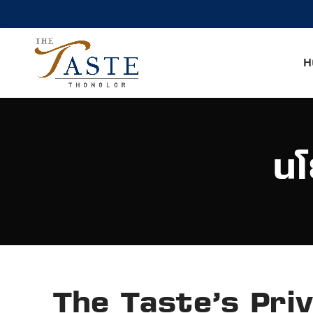
H
นโ
The Taste’s Priv