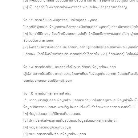
(ฉ) เพื่อป้องกับหรือระงับอันตรายต่อชีวิต ร่างกาย หรือสุขภาพของผู้ใช้งานเจ้
(ช) เป็นการจำเป็นเพื่อการดำเนินภารกิจเพื่อประโยชน์สาธารณะที่สำคัญ
ข้อ 13 การแจ้งเตือนเหตุการละเมิดข้อมูลส่วนบุคคล
ในกรณีที่ผู้ควบคุมข้อมูลทราบถึงการละเมิดข้อมูลส่วนบุคคลไม่ว่าจะมีการละเมิดโ
(ก) ในกรณีมีความเสี่ยงที่จะมีผลกระทบต่อสิทธิหรือเสรีภาพของบุคคลใดๆ ผู้คว
ชั่วโมงนับแต่ทราบเหตุ
(ข) ในกรณีมีความเสี่ยงที่จะมีผลกระทบอย่างสูงต่อสิทธิหรือเสรีภาพของบุคคล
บุคคลนั้น โดยไม่ชักช้าเท่าที่จะสามารถกระทำได้ภายใน 72 (เจ็ดสิบสอง) ชั่วโมงน
ข้อ 14 การร้องเรียนและการแจ้งปัญหาเกี่ยวกับข้อมูลส่วนบุคคล
ผู้ใช้งานอาจร้องเรียนและรายงานปัญหาเกี่ยวกับข้อมูลส่วนบุคคล อันรวมถึงแต่ไม่จ
tamlaythonggroup@gmail.com
ข้อ 15 การบันทึกรายการสำคัญ
เว้นแต่กฎหมายคุ้มครองข้อมูลส่วนบุคคลจะกำหนดให้สิทธิผู้ควบคุมข้อมูลไว้เป็นเ
ข้อมูลหรือจากหน่วยงานของรัฐ อันรวมถึงแต่ไม่จำกัดเพียงรายการ ดังต่อไปนี้
(ก) ข้อมูลส่วนบุคคลที่มีการเก็บรวบรวม
(ข) วัตถุประสงค์ของการเก็บรวบรวมข้อมูลส่วนบุคคลแต่ละประเภท
(ค) ข้อมูลเกี่ยวกับผู้ควบคุมข้อมูล
(ง) ระยะเวลาการเก็บรักษาข้อมูลส่วนบุคคล